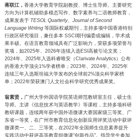
蒋联江，
香港大学教育学院副教授、博士生导师。主要研究
方向为计算机辅助多模态写作、数字素养与二语教师教育，
成果发表于
TESOL Quarterly、Journal of Second
Language Writing
等国际权威期刊，主持多项中国香港特别
行政区研究项目，兼任多本 SSCI期刊编委或编辑，学术成
果丰硕。在语言教育领域具有广泛影响力，荣获多项荣誉与
奖项，如2025年、2026年连续入选ESI高被引论文奖；
2024年、2025年入选科睿唯安（Clarivate Analytics）公布
的香港大学顶尖1%学者榜单；2023年、2024年、2025年
连续三年入选斯坦福大学发布的全球前2%顶尖科学家榜
单；2022年荣获澳门人文社会科学研究优秀成果奖。
翁素贤，
广州大学外国语学院英语师范教研室主任，硕士生
导师。主讲《信息技术与英语教学》等课程，主持多项科研
教研课题，连续两年获中国外语微课大赛国家级三等奖、广
东省一等奖，在广州市教育信息化创新应用评奖活动中获评
微课类一、二、三等奖，在2022年全国师生信息素养提升
实践活动中获评高等教育组微课“创新作品”。指导学生参加