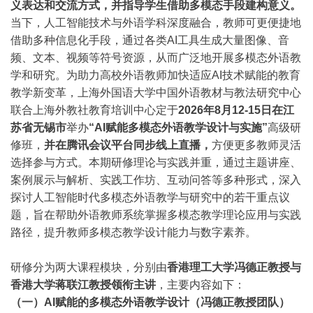
义表达和交流方式，并指导学生借助多模态手段建构意义。
当下，人工智能技术与外语学科深度融合，教师可更便捷地
借助多种信息化手段，通过各类AI工具生成大量图像、音
频、文本、视频等符号资源，从而广泛地开展多模态外语教
学和研究。为助力高校外语教师加快适应AI技术赋能的教育
教学新变革，上海外国语大学中国外语教材与教法研究中心
联合上海外教社教育培训中心定于
2026年8月12-15日在江
苏省无锡市
举办
“AI赋能多模态外语教学设计与实施”
高级研
修班，
并在腾讯会议平台同步线上直播，
方便更多教师灵活
选择参与方式。本期研修理论与实践并重，通过主题讲座、
案例展示与解析、实践工作坊、互动问答等多种形式，深入
探讨人工智能时代多模态外语教学与研究中的若干重点议
题，旨在帮助外语教师系统掌握多模态教学理论应用与实践
路径，提升教师多模态教学设计能力与数字素养。
研修分为两大课程模块，分别由
香港理工大学冯德正教授与
香港大学蒋联江教授领衔主讲
，主要内容如下：
（一）AI赋能的多模态外语教学设计（冯德正教授团队）