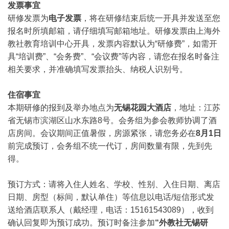
发票事宜
研修发票为
电子发票
，将在研修结束后统一开具并发送至您
报名时所填邮箱，请仔细填写邮箱地址。研修发票由上海外
教社教育培训中心开具，发票内容默认为“研修费”，如需开
具“培训费”、“会务费”、“会议费”等内容，请您在报名时备注
相关要求，并准确填写发票抬头、纳税人识别号。
住宿事宜
本期研修的报到及举办地点为
无锡花园大酒店
，地址：江苏
省无锡市滨湖区山水东路8号。会务组为参会教师协调了酒
店房间。会议期间正值暑假，房源紧张，请您务必在
8月1日
前完成预订，会务组不统一代订，房间数量有限，先到先
得。
预订方式：请将入住人姓名、学校、性别、入住日期、离店
日期、房型（标间，默认单住）等信息以电话/短信形式发
送给酒店联系人（戴经理，电话：15161543089），收到
确认回复即为预订成功。预订时备注参加
“外教社无锡研